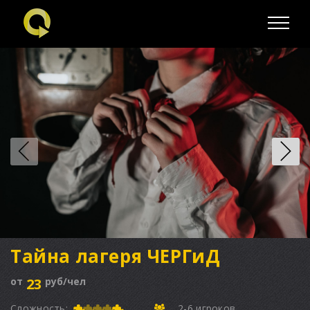
Тайна лагеря ЧЕРГиД
23
от
руб/чел
Сложность:
2-6 игроков