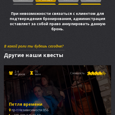
При невозможности связаться с клиентом для
подтверждения бронирования, администрация
оставляет за собой право аннулировать данную
бронь.
В какой роли ты будешь сегодня?
Другие наши квесты
2-4
70
Сложность:
игроков
мин
Петля времени
пр-т Независимости 85Б