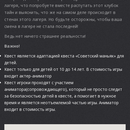
лагеря, что попробуете вместе распутать этот клубок
тайн и выяснить, что же на самом деле происходит в
стенах этого лагеря. Но будьте осторожны, чтобы ваша
смена в лагере не стала последней!
Ведь нет ничего страшнее реальности!
Важно!
Квест является адаптацией квеста «Советский маньяк» для
детей.
Квест только для детей от 10 до 14 лет. В стоимость игры
входит актер-аниматор
Квест игроки проходят с участием
аниматора(сопровождающего), который не просто следит
за безопасностью детей в квесте, а помогает в нужное
время и является неотъемлемой частью игры. Аниматор
входит в стоимость игры.