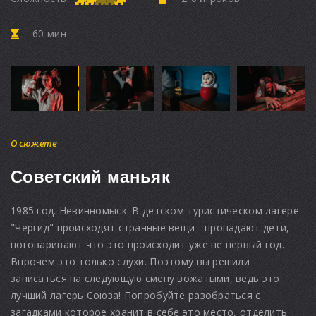
60 мин
О сюжете
Советский маньяк
1985 год. Невинномыск. В детском туристическом лагере
"Чергид" происходят странные вещи - пропадают дети,
поговаривают что это происходит уже не первый год.
Впрочем это только слухи. Поэтому вы решили
записаться на следующую смену вожатыми, ведь это
лучший лагерь Союза! Попробуйте разобраться с
загадками которое хранит в себе это место, отделить