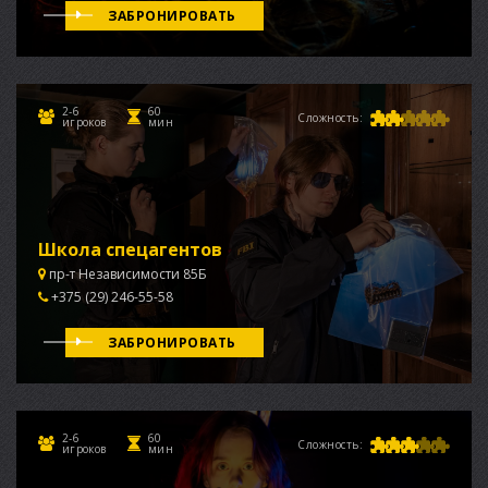
ЗАБРОНИРОВАТЬ
2-6
60
Сложность:
игроков
мин
Школа спецагентов
пр-т Независимости 85Б
+375 (29) 246-55-58
ЗАБРОНИРОВАТЬ
2-6
60
Сложность:
игроков
мин