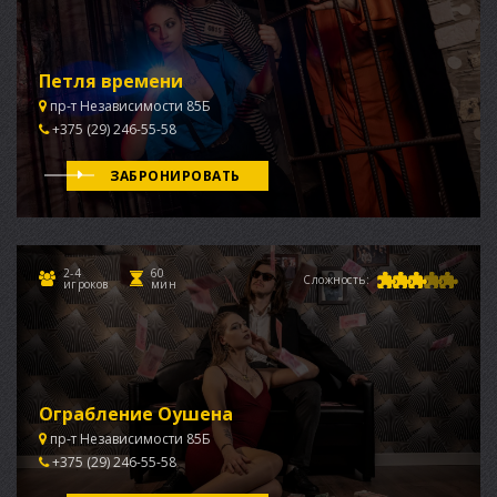
Петля времени
пр-т Независимости 85Б
+375 (29) 246-55-58
ЗАБРОНИРОВАТЬ
2-4
60
Сложность:
игроков
мин
Ограбление Оушена
пр-т Независимости 85Б
+375 (29) 246-55-58