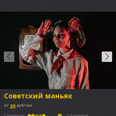
Советский маньяк
23
от
руб/чел
Сложность:
2-6 игроков