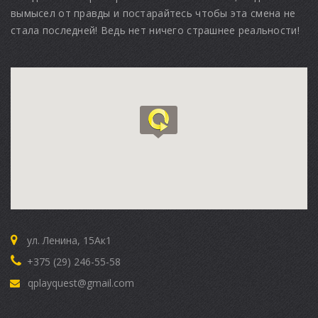
вымысел от правды и постарайтесь чтобы эта смена не
стала последней! Ведь нет ничего страшнее реальности!
ул. Ленина, 15Ак1
+375 (29) 246-55-58
qplayquest@gmail.com